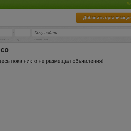
Во
Добавить организаци
-
ена от
до
заголовок
ссо
десь пока никто не размещал объявления!