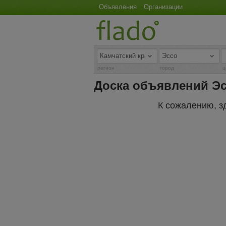
Объявления
Организации
регион
город
ц
Доска объявлений Э
К сожалению, з