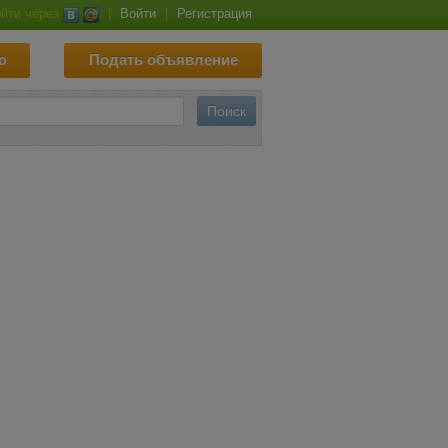
йти через
|
Войти
|
Регистрация
ю
Подать объявление